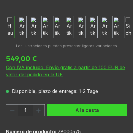
Precio normal:
549,00 €
Con IVA incluido. Envío gratis a partir de 100 EUR de
valor del pedido en la UE
Disponible, plazo de entrega: 1-2 Tage
Cantidad del producto: introduce la can
A la cesta
Número de producto:
78000575