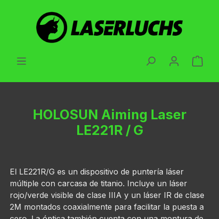
Saltar al contenido principal
El c
HOLOSUN Aiming Laser
LE221R / G
El LE221R/G es un dispositivo de puntería láser
múltiple con carcasa de titanio. Incluye un láser
rojo/verde visible de clase IIIA y un láser IR de clase
2M montados coaxialmente para facilitar la puesta a
cero. La óptica también cuenta con una montura de