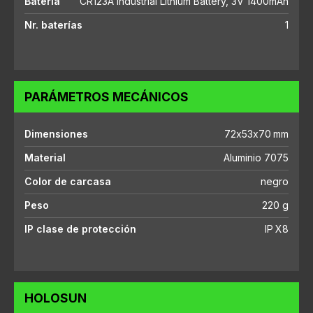
Batería
CR123A Industrial Lithium Battery, 3V 1400mAh
Nr. baterías
1
PARÁMETROS MECÁNICOS
Dimensiones
72x53x70 mm
Material
Aluminio 7075
Color de carcasa
negro
Peso
220 g
IP clase de protección
IP X8
HOLOSUN