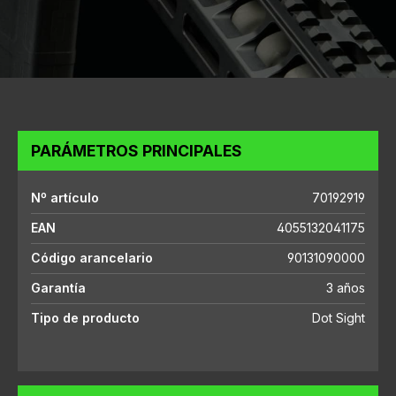
PARÁMETROS PRINCIPALES
Nº artículo
70192919
EAN
4055132041175
Código arancelario
90131090000
Garantía
3 años
Tipo de producto
Dot Sight