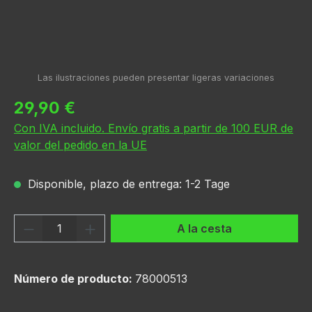
Precio normal:
29,90 €
Con IVA incluido. Envío gratis a partir de 100 EUR de
valor del pedido en la UE
Disponible, plazo de entrega: 1-2 Tage
Cantidad del producto: introduce la can
A la cesta
Número de producto:
78000513