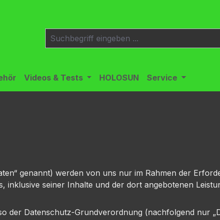
ehör
Videos & Tests
HOLOSUN
Service
en“ genannt) werden von uns nur im Rahmen der Erforderl
s, inklusive seiner Inhalte und der dort angebotenen Leistu
lso der Datenschutz-Grundverordnung (nachfolgend nur „DSG