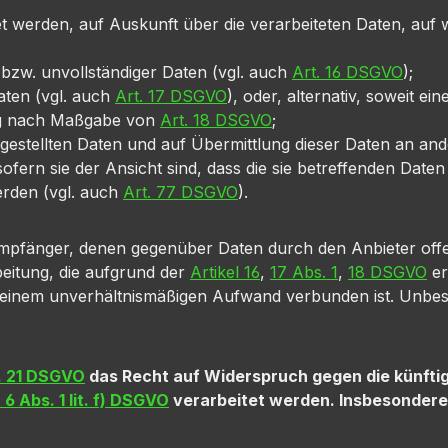
tet werden, auf Auskunft über die verarbeiteten Daten, auf
 bzw. unvollständiger Daten (vgl. auch
Art. 16 DSGVO
);
aten (vgl. auch
Art. 17 DSGVO
), oder, alternativ, soweit e
ung nach Maßgabe von
Art. 18 DSGVO
;
tgestellten Daten und auf Übermittlung dieser Daten an an
ern sie der Ansicht sind, dass die sie betreffenden Date
erden (vgl. auch
Art. 77 DSGVO
).
e Empfänger, denen gegenüber Daten durch den Anbieter off
eitung, die aufgrund der
Artikel 16
,
17 Abs. 1
,
18 DSGVO
er
it einem unverhältnismäßigen Aufwand verbunden ist. Unbe
. 21 DSGVO
das Recht auf Widerspruch gegen die künftig
 6 Abs. 1 lit. f) DSGVO
verarbeitet werden. Insbesondere