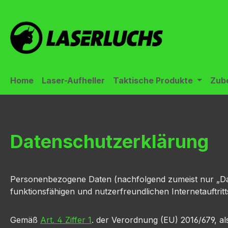
m Hauptinhalt springen
Zur Suche springen
Zur Hauptnavigation springen
Home
Laser-Aufheller
Taktische Produkte
Zub
Datenschutzerklärung
Personenbezogene Daten (nachfolgend zumeist nur „Dat
funktionsfähigen und nutzerfreundlichen Internetauftritt
Gemäß
Art. 4 Ziffer 1
. der Verordnung (EU) 2016/679, a