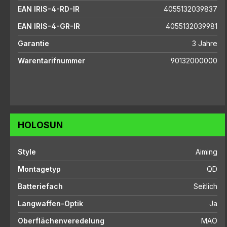
EAN IRIS-4-RD-IR
4055132039837
EAN IRIS-4-GR-IR
4055132039981
Garantie
3 Jahre
Warentarifnummer
90132000000
HOLOSUN
Style
Aiming
Montagetyp
QD
Batteriefach
Seitlich
Langwaffen-Optik
Ja
Oberflächenveredelung
MAO