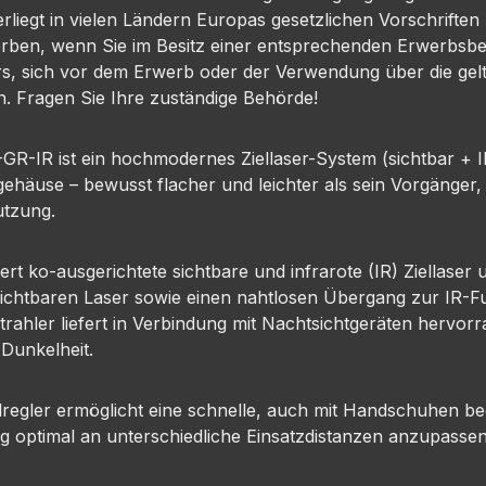
rliegt in vielen Ländern Europas gesetzlichen Vorschrifte
werben, wenn Sie im Besitz einer entsprechenden Erwerbsbere
rs, sich vor dem Erwerb oder der Verwendung über die gel
n. Fragen Sie Ihre zuständige Behörde!
R-IR ist ein hochmodernes Ziellaser-System (sichtbar + IR
äuse – bewusst flacher und leichter als sein Vorgänger, m
utzung.
iert ko-ausgerichtete sichtbare und infrarote (IR) Ziellaser
sichtbaren Laser sowie einen nahtlosen Übergang zur IR-Fun
ahler liefert in Verbindung mit Nachtsichtgeräten hervorr
 Dunkelheit.
llregler ermöglicht eine schnelle, auch mit Handschuhen b
ng optimal an unterschiedliche Einsatzdistanzen anzupassen