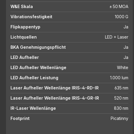
W&E Skala
± 50 MOA
Vibrationsfestigkeit
1000 G
Flipkappentyp
Ja
Lichtquellen
LED + Laser
BKA Genehmigungspflicht
Ja
LED Aufheller
Ja
LED Aufheller Wellenlänge
White
LED Aufheller Leistung
1.000 lum
Laser Aufheller Wellenlänge IRIS‑4-RD-IR
635 nm
Laser Aufheller Wellenlänge IRIS‑4-GR-IR
520 nm
IR-Laser Wellenlänge
830 nm
Footprint
Picatinny