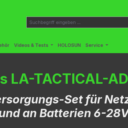
ehör
Videos & Tests
HOLOSUN
Service
hs LA-TACTICAL-A
sorgungs-Set für Net
und an Batterien 6-28