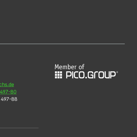
chs.de
 497-80
3 497-88