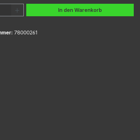
 Anzahl: Gib den gewünschten Wert ein 
In den Warenkorb
mmer:
78000261