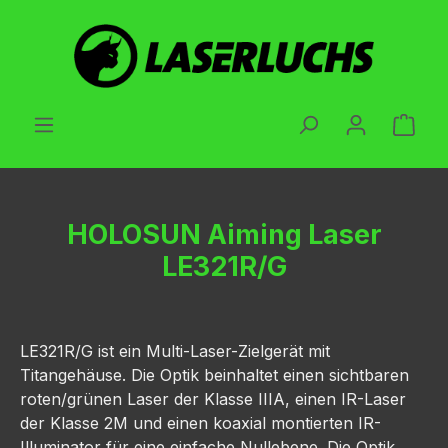
Zum Hauptinhalt springen
Ware
HOLOSUN Aiming Laser
LE321R/G
LE321R/G ist ein Multi-Laser-Zielgerät mit
Titangehäuse. Die Optik beinhaltet einen sichtbaren
roten/grünen Laser der Klasse IIIA, einen IR-Laser
der Klasse 2M und einen koaxial montierten IR-
Illuminator für eine einfache Nullebene. Die Optik