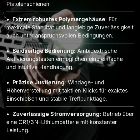
Pistolenschienen.
Extrem robustes Polymergehäuse
: Für
maximale Stabilität und langlebige Zuverlässigkeit
auch unter anspruchsvollen Bedingungen.
Beidseitige Bedienung
: Ambidextrische
Aktivierungstasten ermöglichen eine einfache
und intuitive Handhabung.
Präzise Justierung
: Windage- und
Höhenverstellung mit taktilen Klicks für exaktes
Einschießen und stabile Treffpunktlage.
Zuverlässige Stromversorgung
: Betrieb über
eine CR1/3N-Lithiumbatterie mit konstanter
Leistung.